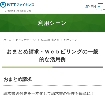
メ
イ
JP
EN
ン
メニュー
コ
ン
テ
利用シーン
ン
ツ
に
ス
キ
ホーム
ビリングサービス
法人のお客さま
利用シーン
ッ
プ
おまとめ請求・Ｗｅｂビリングの一般
的な活用例
おまとめ請求
請求書送付先を一本化して請求書の管理を簡単に！