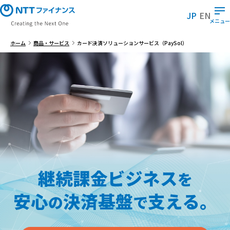
メ
JP
EN
イ
メニュー
ン
コ
ホーム
商品・サービス
カード決済ソリューションサービス（PaySol）
ン
テ
ン
ツ
に
ス
キ
ッ
プ
継続課金ビジネス
を
安心
決済基盤
支える。
の
で