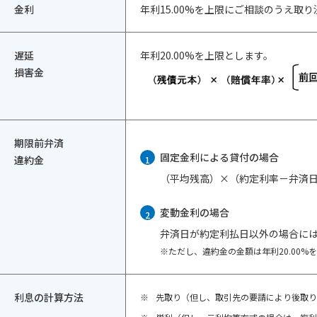
金利
年利15.00%を上限にご相談のうえ取
遅延
年利20.00%を上限とします。
損害金
期限前弁済
固定金利による貸付の場合
違約金
1
（平均残高）×（約定利率－弁済日
変動金利の場合
2
弁済日が約定利払日以外の場合には
※ただし、違約金の金額は年利20.00%
利息の計算方法
※
先取り（但し、取引先の要請により後取り