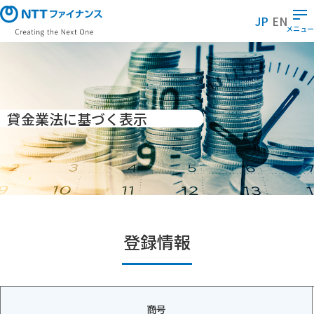
メ
JP
EN
イ
メニュー
ン
コ
ン
テ
ン
貸金業法に基づく表示
ツ
に
ス
キ
ッ
プ
登録情報
商号