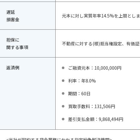
遅延
元本に対し実質年率14.5%を上限とし
損害金
担保に
不動産に対する(根)抵当権設定、有価
関する事項
返済例
ご融資元本：10,000,000円
利率：年8.0%
期間：60日
買取手数料：131,506円
差引支払金額：9,868,494円
<当社が契約する貸金業務にかかる指定紛争解決機関>