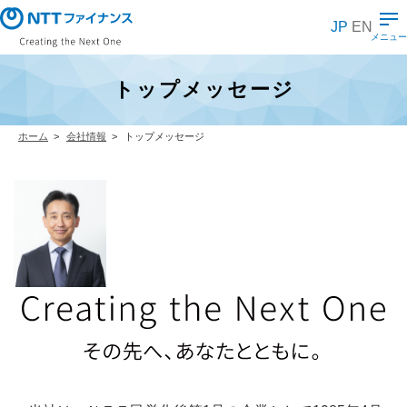
メ
イ
JP
EN
ン
メニュー
コ
ン
テ
トップメッセージ
ン
ツ
に
ス
ホーム
会社情報
トップメッセージ
キ
ッ
プ