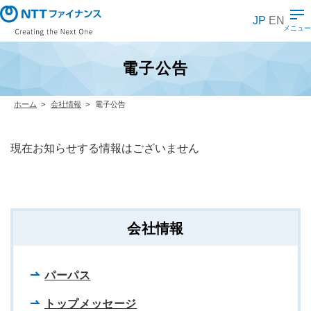
メ
イ
JP
EN
ン
メニュー
コ
ン
テ
電子公告
ン
ツ
に
ス
ホーム
会社情報
電子公告
キ
ッ
プ
現在お知らせする情報はございません
会社情報
パーパス
トップメッセージ