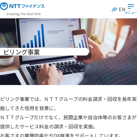
メ
JP
EN
イ
メニュー
ン
コ
ン
テ
ン
ビリング事業
ツ
に
ス
キ
ッ
プ
ビリング事業では、ＮＴＴグループの料金請求・回収を長年実
施してきた信用を背景に、
ＮＴＴグループだけでなく、民間企業や自治体等のお客さまが
提供したサービス料金の請求・回収を実施。
お客さまの業務効率化やDX推進をサポートしています。