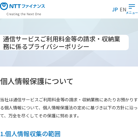
メ
JP
EN
イ
メニュー
ン
コ
ン
通信サービスご利用料金等の請求・収納業
テ
務に係るプライバシーポリシー
ン
ツ
に
ス
キ
個人情報保護について
ッ
プ
当社は通信サービスご利用料金等の請求・収納業務にあたりお預かりす
る個人情報について、個人情報保護法の定めに基づき以下の方針に沿っ
て、万全を尽くしてその保護に努めます。
1.個人情報収集の範囲