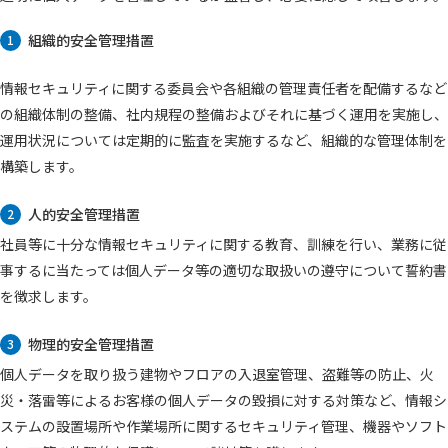
組織的安全管理措置
1
情報セキュリティに関する委員会や各組織の管理責任者を配備するなど
の組織体制の整備、社内規程の整備およびそれに基づく運用を実施し、
運用状況については定期的に監査を実施するなど、組織的な管理体制を
構築します。
人的安全管理措置
2
社員等に十分な情報セキュリティに関する教育、訓練を行い、業務に従
事するに当たっては個人データ等の適切な取扱いの遵守について誓約書
を徴求します。
物理的安全管理措置
3
個人データを取り扱う建物やフロアの入退室管理、盗難等の防止、火
災・落雷等によるお客様の個人データの毀損に対する対策など、情報シ
ステムの設置場所や作業場所に関するセキュリティ管理、機器やソフト