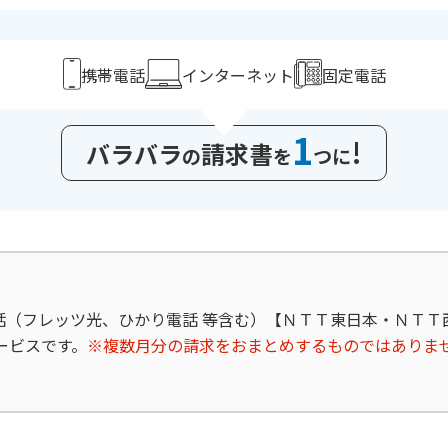
携帯電話
インターネット
固定電話
1
!
バラバラ
請求書
の
を
つに
話（フレッツ光、ひかり電話 等含む）【ＮＴＴ東日本・ＮＴ
ービスです。
※複数月分の請求をおまとめするものではありま