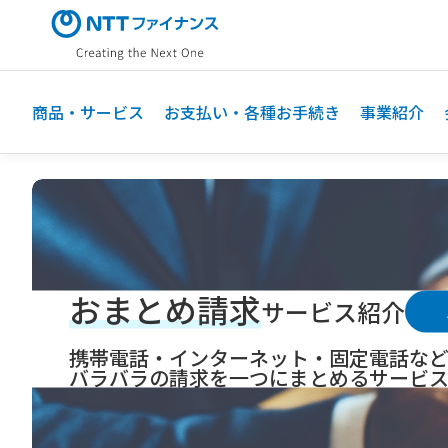
メ
イ
ン
コ
ン
商品・サービス
お支払い・各種お手続き
事業紹介
テ
ン
ツ
に
ス
キ
ッ
おまとめ請求
プ
サービス紹介
携帯電話・インターネット・固定電話な
バラバラの請求を一つにまとめるサービス