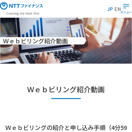
メ
JP
EN
イ
メニュー
ン
コ
ン
テ
Ｗｅｂビリング紹介動画
ン
ツ
に
ス
キ
ッ
Ｗｅｂビリング紹介動画
プ
Ｗｅｂビリングの紹介と申し込み手順（4分59