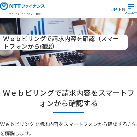
メ
JP
EN
イ
メニュー
ン
コ
ン
Ｗｅｂビリングで請求内容を確認（スマー
テ
トフォンから確認）
ン
ツ
に
ス
キ
ッ
Ｗｅｂビリングで請求内容をスマートフ
プ
ォンから確認する
Ｗｅｂビリングで請求内容をスマートフォンから確認する方法
を解説します。