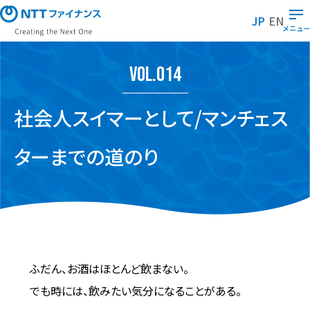
メ
イ
JP
EN
ン
メニュー
コ
ン
テ
ン
Vol.014
ツ
に
ス
キ
社会人スイマーとして/マンチェス
ッ
プ
ターまでの道のり
ふだん、お酒はほとんど飲まない。
でも時には、飲みたい気分になることがある。