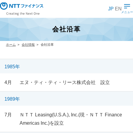
メ
イ
JP
EN
ン
メニュー
コ
ン
テ
会社沿革
ン
ツ
に
ス
ホーム
会社情報
会社沿革
キ
ッ
プ
1985年
4月
エヌ・ティ・ティ・リース株式会社 設立
1989年
7月
ＮＴＴ Leasing(U.S.A.), Inc.(現・ＮＴＴ Finance
Americas Inc.)を設立