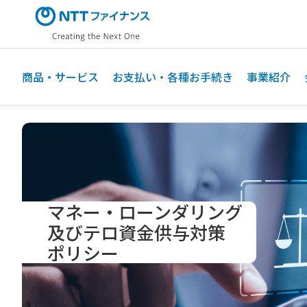
メ
イ
ン
コ
ン
商品・サービス
お支払い・各種お手続き
事業紹介
テ
ン
ツ
に
ス
キ
ッ
プ
マネー・ローンダリング
及びテロ資金供与対策
ポリシー