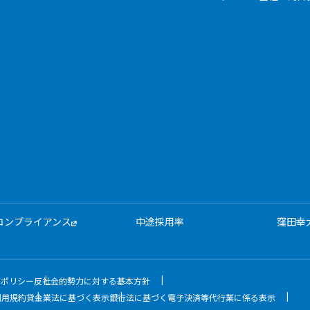
コンプライアンス
中途採用率
窪田幸
ィポリシー
反社会的勢力に対する基本方針
利用規約
貸金業法に基づく表示
銀行法に基づく電子決済等代行業に係る表示