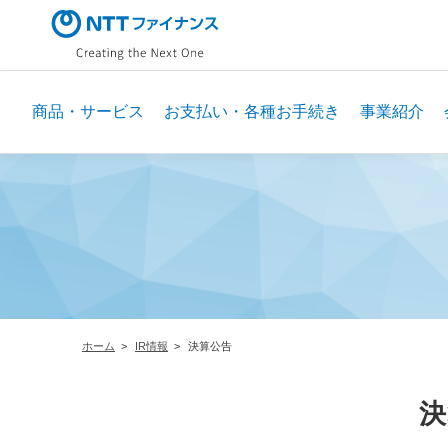
メ
イ
ン
コ
ン
商品・サービス
お支払い・各種お手続き
事業紹介
テ
ン
ツ
に
ス
キ
ッ
プ
ホーム
IR情報
決算公告
決