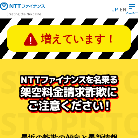
メ
イ
JP
EN
ン
メニュー
コ
ン
テ
ン
増えています！
ツ
に
ス
キ
ッ
プ
最近の詐欺の傾向と最新情報