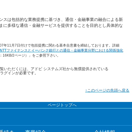
ンスは包括的な業務提携に基づき、通信・金融事業の融合による新
まに多様な通信・金融サービスを提供することを目的とし具体的な
007年11月7日付けで包括提携に関わる基本合意書を締結しております。詳細
NTTファイナンスとイーバンク銀行との通信・金融事業分野における関係強化
：16KB/2ページ）」をご参照下さい。
ご覧いただくには、アドビ システムズ社から無償提供されている
ラグインが必要です。
↑このページの先頭へ戻る
ページトップへ