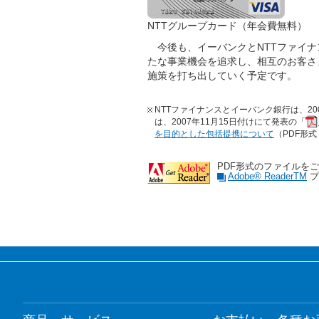
NTTグループカード（年会費無料）
今後も、イーバンクとNTTファイナ
たな事業機会を追求し、相互のお客さ
施策を打ち出していく予定です。
NTTファイナンスとイーバンク銀行は、2
は、2007年11月15日付けにて発表の「
を目的とした包括提携について
（PDF形式
PDF形式のファイルを
Adobe® Reader
TM
プ