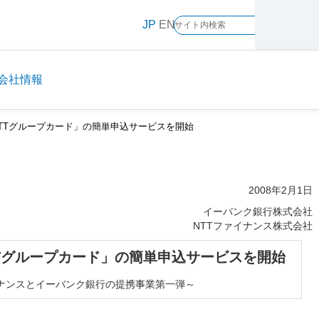
メ
JP
EN
イ
ン
コ
ン
会社情報
テ
ン
TTグループカード」の簡単申込サービスを開始
ツ
に
ス
キ
2008年2月1日
ッ
イーバンク銀行株式会社
プ
NTTファイナンス株式会社
Tグループカード」の簡単申込サービスを開始
イナンスとイーバンク銀行の提携事業第一弾～