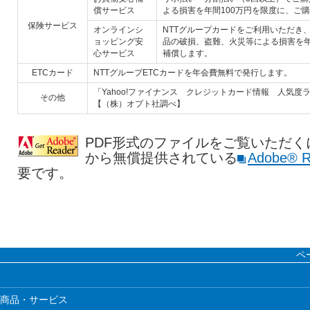
償サービス
よる損害を年間100万円を限度に、ご
保険サービス
オンラインシ
NTTグループカードをご利用いただき
ョッピング安
品の破損、盗難、火災等による損害を年
心サービス
補償します。
ETCカード
NTTグループETCカードを年会費無料で発行します。
「Yahoo!ファイナンス クレジットカード情報 人気度ラン
その他
【（株）オプト社調べ】
PDF形式のファイルをご覧いただく
から無償提供されている
Adobe® R
要です。
ペ
商品・サービス