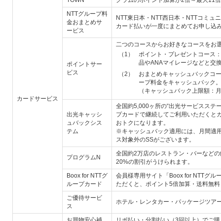
TOWN
グラムのポイント加算が2倍～最大11
NTTグループ料
NTT東日本・NTT西日本・NTTコミ
金おまとめサ
カード払いが一度にまとめてお申し込
ービス
二つのコースからお好きなコースをお
（1）
ポイント・プレゼントコース
品やANAマイレージなどと交
ポイントサー
ビス
（2）
おまとめキャッシュバックコー
ープ料金をキャッシュバック
（キャッシュバック上限額：月間
カードサービス
全国約5,000ヶ所の“出光サービスステ
出光キャッシ
プカードで継続してご利用いただくとガ
ュバックシス
おトクになります。
テム
※キャッシュバック適用には、月間適
ス対象外のSSがございます。
全国約2万店のレストラン・バーなど
プログラムN
20%の割引がうけられます。
Boox for NTTグ
会員様専用サイト「Boox for NTT
ループカード
ただくと、ポイント5倍加算・送料無料
ご優待サービ
ホテル・レンタカー・パッケージツア
ス
お買物安心補
リボ払い・分割払い（3回以上）でご