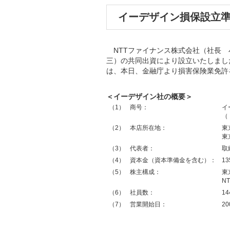
イーデザイン損保設立
NTTファイナンス株式会社（社長 
三）の共同出資により設立いたしまし
は、本日、金融庁より損害保険業免許
＜イーデザイン社の概要＞
（1）
商号：
イ
（
（2）
本店所在地：
東
東
（3）
代表者：
取
（4）
資本金（資本準備金を含む）：
1
（5）
株主構成：
東
N
（6）
社員数：
1
（7）
営業開始日：
2