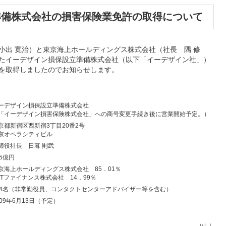
準備株式会社の損害保険業免許の取得について
小出 寛治）と東京海上ホールディングス株式会社（社長 隅 修
たイーデザイン損保設立準備株式会社（以下「イーデザイン社」）
を取得しましたのでお知らせします。
ーデザイン損保設立準備株式会社
「イーデザイン損害保険株式会社」への商号変更手続き後に営業開始予定。）
京都新宿区西新宿3丁目20番2号
京オペラシティビル
締役社長 日暮 則武
35億円
京海上ホールディングス株式会社 85．01％
TTファイナンス株式会社 14．99％
44名（非常勤役員、コンタクトセンターアドバイザー等を含む）
009年6月13日（予定）