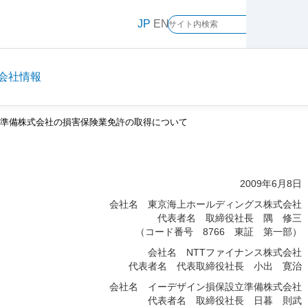
メ
JP
EN
イ
ン
コ
ン
会社情報
テ
ン
準備株式会社の損害保険業免許の取得について
ツ
に
ス
キ
2009年6月8日
ッ
会社名 東京海上ホールディングス株式会社
プ
代表者名 取締役社長 隅 修三
（コード番号 8766 東証 第一部）
会社名 NTTファイナンス株式会社
代表者名 代表取締役社長 小出 寛治
会社名 イーデザイン損保設立準備株式会社
代表者名 取締役社長 日暮 則武