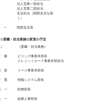
法人営業一部担当
法人営業二部担当
支店担当（関西支店を除
く）
雅 一
関西支店長
に伴う委嘱・担当業務の変更の予定
名）
（委嘱・担当業務）
正 隆
ビリング事業本部長
クレジットカード事業本部担当
顯 彦
リース事業本部長
貴 寛
情報システム部長
愼 一
財務部長
浩 一
総務人事部長