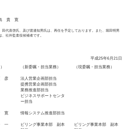
島 貴 寛
、田代喜啓氏、及び渡邊知男氏は、再任を予定しております。また、堀田明男
は、社外監査役候補者です。
平成25年6月21日
）
（新委嘱・担当業務）
（現委嘱・担当業務）
顯 彦
法人営業企画部担当
提携営業企画部担当
業務推進部担当
ビジネスサポートセンタ
ー担当
貴 寛
情報システム推進部担当
浩 一
ビリング事業本部 副本
ビリング事業本部 副本