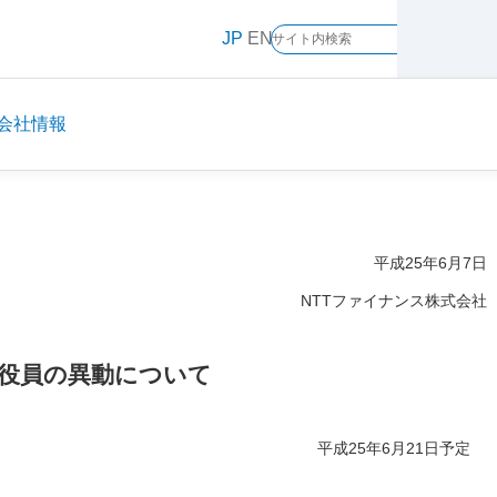
メ
JP
EN
イ
ン
コ
ン
会社情報
テ
ン
ツ
に
ス
平成25年6月7日
キ
NTTファイナンス株式会社
ッ
プ
役員の異動について
平成25年6月21日予定