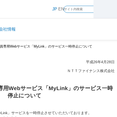
メ
JP
EN
イ
ン
コ
ン
会社情報
テ
ン
員専用Webサービス「MyLink」のサービス一時停止について
ツ
に
ス
平成26年4月28日
キ
ＮＴＴファイナンス株式会社
ッ
プ
専用Webサービス「MyLink」のサービス一時
停止について
yLink」サービスを一時停止させていただいております。