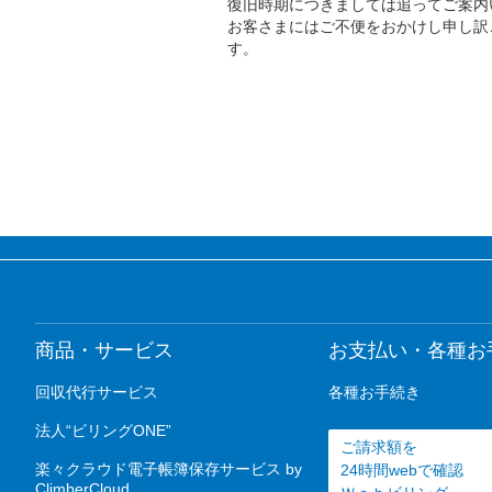
復旧時期につきましては追ってご案内
お客さまにはご不便をおかけし申し訳
す。
商品・サービス
お支払い・各種お
回収代行サービス
各種お手続き
法人“ビリングONE”
ご請求額を
楽々クラウド電子帳簿保存サービス by
24時間webで確認
ClimberCloud