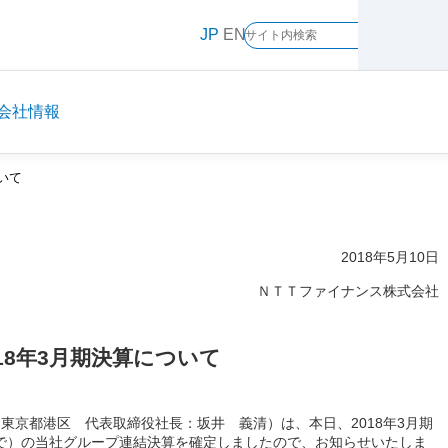
メ
JP
EN
イ
ン
コ
ン
会社情報
テ
ン
ついて
ツ
に
ス
キ
2018年5月10日
ッ
ＮＴＴファイナンス株式会社
プ
018年3月期決算について
東京都港区 代表取締役社長：坂井 義清）は、本日、2018年3月期
31日まで）の当社グループ連結決算を確定しましたので、お知らせいたしま