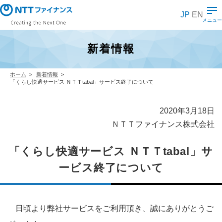
メ
イ
JP
EN
ン
メニュー
コ
ン
テ
新着情報
ン
ツ
に
ス
ホーム
新着情報
キ
「くらし快適サービス ＮＴＴtabal」サービス終了について
ッ
プ
2020年3月18日
ＮＴＴファイナンス株式会社
「くらし快適サービス ＮＴＴtabal」サ
ービス終了について
日頃より弊社サービスをご利用頂き、誠にありがとうご