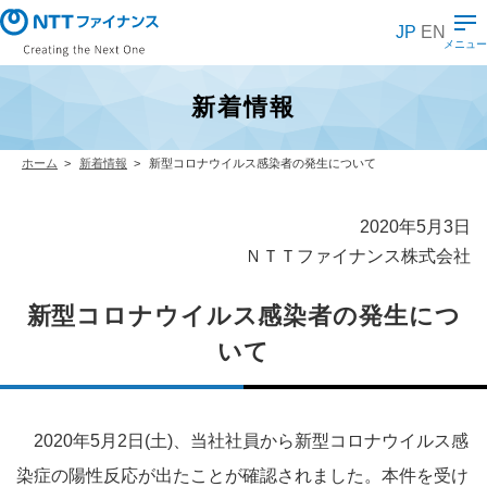
メ
イ
JP
EN
ン
メニュー
コ
ン
テ
新着情報
ン
ツ
に
ス
ホーム
新着情報
新型コロナウイルス感染者の発生について
キ
ッ
プ
2020年5月3日
ＮＴＴファイナンス株式会社
新型コロナウイルス感染者の発生につ
いて
2020年5月2日(土)、当社社員から新型コロナウイルス感
染症の陽性反応が出たことが確認されました。本件を受け