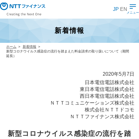
メ
イ
JP
EN
ン
メニュー
コ
ン
テ
新着情報
ン
ツ
に
ス
ホーム
新着情報
キ
新型コロナウイルス感染症の流行を踏まえた料金請求の取り扱いについて（期間
ッ
延長）
プ
2020年5月7日
日本電信電話株式会社
東日本電信電話株式会社
西日本電信電話株式会社
ＮＴＴコミュニケーションズ株式会社
株式会社ＮＴＴドコモ
ＮＴＴファイナンス株式会社
新型コロナウイルス感染症の流行を踏