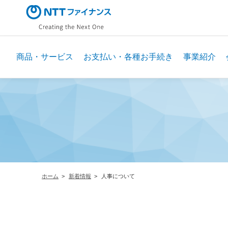
メ
イ
ン
コ
ン
商品・サービス
お支払い・各種お手続き
事業紹介
テ
ン
ツ
に
ス
キ
ッ
プ
ホーム
新着情報
人事について