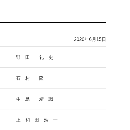
2020年6月15日
野 田 礼 史
石 村 隆
生 島 靖 識
上 和 田 浩 一