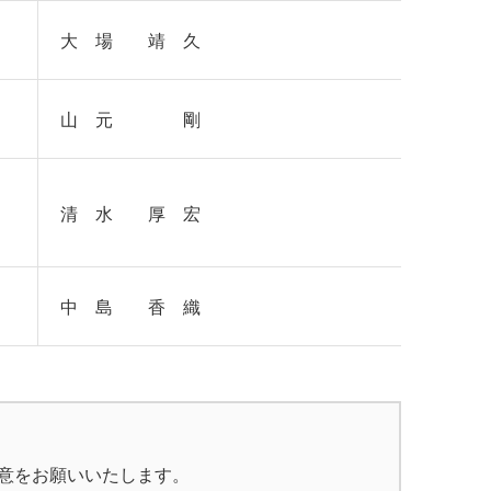
大 場 靖 久
山 元 剛
清 水 厚 宏
中 島 香 織
意をお願いいたします。