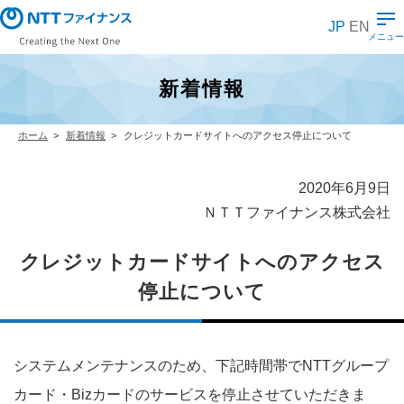
メ
イ
JP
EN
ン
メニュー
コ
ン
テ
新着情報
ン
ツ
に
ス
ホーム
新着情報
クレジットカードサイトへのアクセス停止について
キ
ッ
プ
2020年6月9日
ＮＴＴファイナンス株式会社
クレジットカードサイトへのアクセス
停止について
システムメンテナンスのため、下記時間帯でNTTグループ
カード・Bizカードのサービスを停止させていただきま