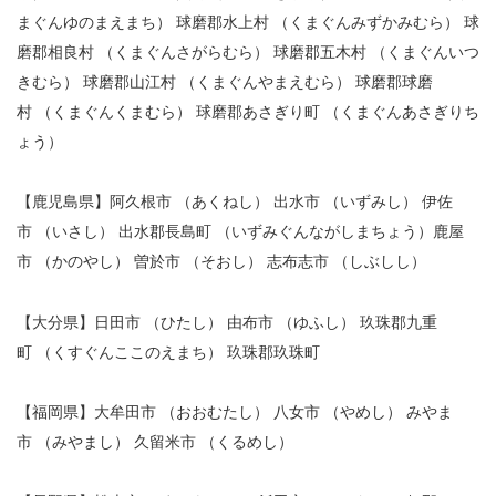
まぐんゆのまえまち） 球磨郡水上村 （くまぐんみずかみむら） 球
磨郡相良村 （くまぐんさがらむら） 球磨郡五木村 （くまぐんいつ
きむら） 球磨郡山江村 （くまぐんやまえむら） 球磨郡球磨
村 （くまぐんくまむら） 球磨郡あさぎり町 （くまぐんあさぎりち
ょう）
【鹿児島県】阿久根市 （あくねし） 出水市 （いずみし） 伊佐
市 （いさし） 出水郡長島町 （いずみぐんながしまちょう）鹿屋
市 （かのやし） 曽於市 （そおし） 志布志市 （しぶしし）
【大分県】日田市 （ひたし） 由布市 （ゆふし） 玖珠郡九重
町 （くすぐんここのえまち） 玖珠郡玖珠町
【福岡県】大牟田市 （おおむたし） 八女市 （やめし） みやま
市 （みやまし） 久留米市 （くるめし）