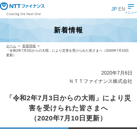
メ
イ
JP
EN
ン
メニュー
コ
ン
テ
新着情報
ン
ツ
に
ス
ホーム
新着情報
キ
「令和2年7月3日からの大雨」により災害を受けられた皆さまへ（2020年7月10日
ッ
更新）
プ
2020年7月6日
ＮＴＴファイナンス株式会社
「令和2年7月3日からの大雨」により災
害を受けられた皆さまへ
（2020年7月10日更新）