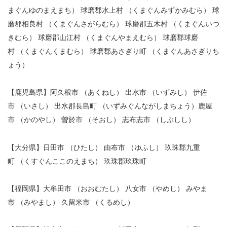
まぐんゆのまえまち） 球磨郡水上村 （くまぐんみずかみむら） 球
磨郡相良村 （くまぐんさがらむら） 球磨郡五木村 （くまぐんいつ
きむら） 球磨郡山江村 （くまぐんやまえむら） 球磨郡球磨
村 （くまぐんくまむら） 球磨郡あさぎり町 （くまぐんあさぎりち
ょう）
【鹿児島県】阿久根市 （あくねし） 出水市 （いずみし） 伊佐
市 （いさし） 出水郡長島町 （いずみぐんながしまちょう）鹿屋
市 （かのやし） 曽於市 （そおし） 志布志市 （しぶしし）
【大分県】日田市 （ひたし） 由布市 （ゆふし） 玖珠郡九重
町 （くすぐんここのえまち） 玖珠郡玖珠町
【福岡県】大牟田市 （おおむたし） 八女市 （やめし） みやま
市 （みやまし） 久留米市 （くるめし）