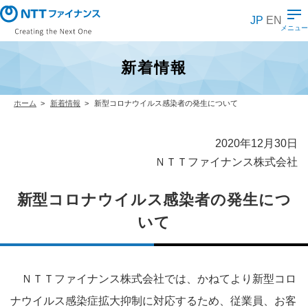
メ
イ
JP
EN
ン
メニュー
コ
ン
テ
新着情報
ン
ツ
に
ス
ホーム
新着情報
新型コロナウイルス感染者の発生について
キ
ッ
プ
2020年12月30日
ＮＴＴファイナンス株式会社
新型コロナウイルス感染者の発生につ
いて
ＮＴＴファイナンス株式会社では、かねてより新型コロ
ナウイルス感染症拡大抑制に対応するため、従業員、お客