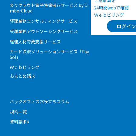
ご請求額を
楽々クラウド電子帳簿保存サービス by Cli
24時間webで確認
mberCloud
Ｗｅｂビリング
経理業務コンサルティングサービス
ログイン
経理業務アウトソーシングサービス
経理人材育成支援サービス
カード決済ソリューションサービス「Pay
Sol」
Ｗｅｂビリング
おまとめ請求
バックオフィスお役立ちコラム
規約一覧
資料請求