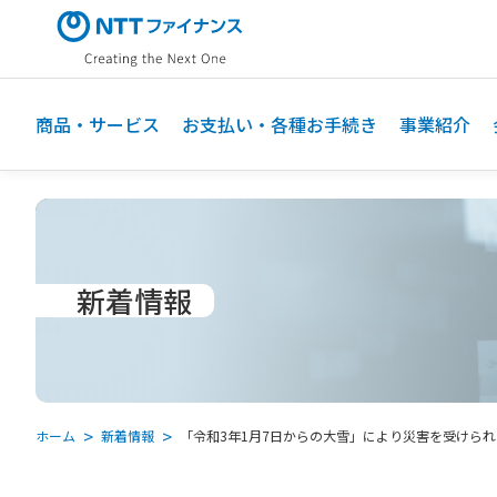
メ
イ
ン
コ
ン
商品・サービス
お支払い・各種お手続き
事業紹介
テ
ン
ツ
に
ス
キ
新着情報
ッ
プ
ホーム
新着情報
「令和3年1月7日からの大雪」により災害を受けられた