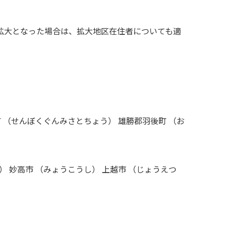
拡大となった場合は、拡大地区在住者についても適
町 （せんぼくぐんみさとちょう） 雄勝郡羽後町 （お
） 妙高市 （みょうこうし） 上越市 （じょうえつ