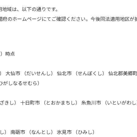
適用地域は、以下の通りです。
閣府のホームページにてご確認ください。今後同法適用地区が
日）時点
） 大仙市 （だいせんし） 仙北市 （せんぼくし） 仙北郡美郷
んひがしなるせむら）
ざきし） 十日町市 （とおかまちし） 糸魚川市 （いといがわし
し） 南砺市 （なんとし） 氷見市 （ひみし）