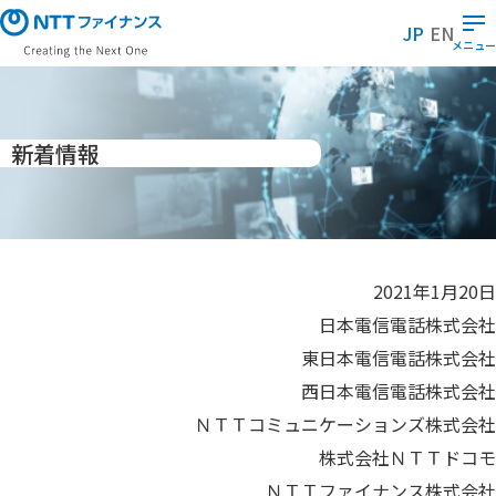
メ
イ
JP
EN
ン
メニュー
コ
ン
テ
ン
ツ
に
新着情報
ス
キ
ッ
プ
2021年1月20日
日本電信電話株式会社
東日本電信電話株式会社
西日本電信電話株式会社
ＮＴＴコミュニケーションズ株式会社
株式会社ＮＴＴドコモ
ＮＴＴファイナンス株式会社