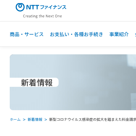
メ
イ
ン
コ
ン
商品・サービス
お支払い・各種お手続き
事業紹介
テ
ン
ツ
に
ス
キ
新着情報
ッ
プ
ホーム
新着情報
新型コロナウイルス感染症の拡大を踏まえた料金請求