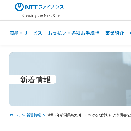
メ
イ
ン
コ
ン
商品・サービス
お支払い・各種お手続き
事業紹介
テ
ン
ツ
に
ス
キ
新着情報
ッ
プ
ホーム
新着情報
令和3年新潟県糸魚川市における地滑りにより災害を