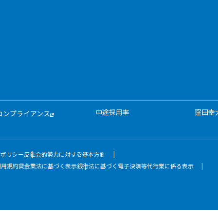
中途採用率
窪田幸
コンプライアンス
ィポリシー
反社会的勢力に対する基本方針
利用規約
貸金業法に基づく表示
銀行法に基づく電子決済等代行業に係る表示