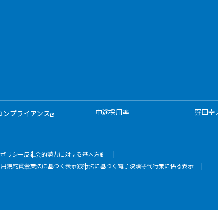
中途採用率
窪田幸
コンプライアンス
ィポリシー
反社会的勢力に対する基本方針
利用規約
貸金業法に基づく表示
銀行法に基づく電子決済等代行業に係る表示