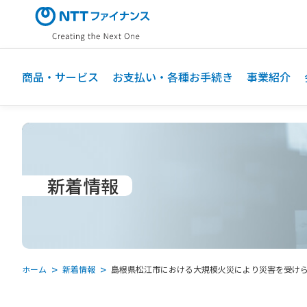
メ
イ
ン
コ
ン
商品・サービス
お支払い・各種お手続き
事業紹介
テ
ン
ツ
に
ス
キ
新着情報
ッ
プ
ホーム
新着情報
島根県松江市における大規模火災により災害を受け