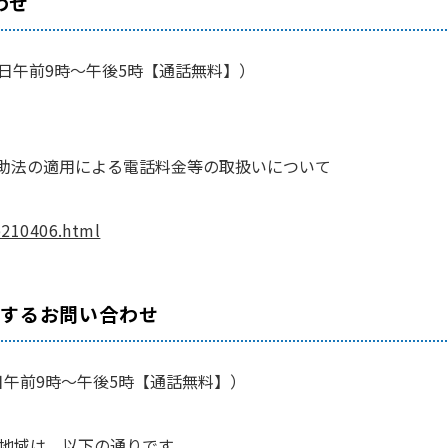
わせ
間：平日午前9時～午後5時【通話無料】）
助法の適用による電話料金等の取扱いについて
/b210406.html
関するお問い合わせ
：平日午前9時～午後5時【通話無料】）
用地域は、以下の通りです。