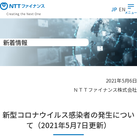
メ
イ
JP
EN
ン
メニュー
コ
ン
テ
ン
ツ
に
新着情報
ス
キ
ッ
プ
2021年5月6日
ＮＴＴファイナンス株式会社
新型コロナウイルス感染者の発生につい
て（2021年5月7日更新）