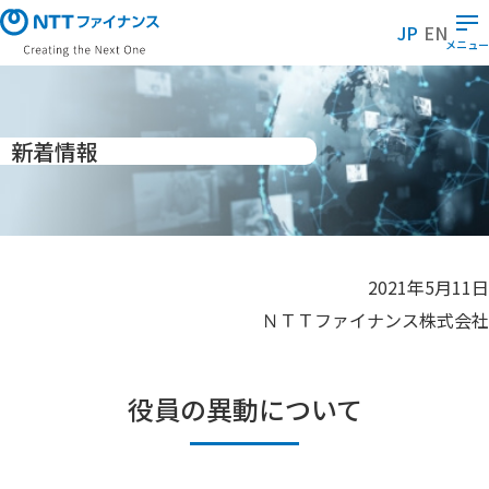
メ
イ
JP
EN
ン
メニュー
コ
ン
テ
ン
ツ
に
新着情報
ス
キ
ッ
プ
2021年5月11日
ＮＴＴファイナンス株式会社
役員の異動について