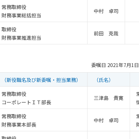
常務取締役
中村 卓司
財務事業総括担当
取締役
前田 克哉
財務事業推進担当
委嘱日 2021年7月1日
（新役職名及び新委嘱・担当業務）
（氏名）
常務取締役
三津島 貴寛
コーポレートＩＴ部長
常務取締役
中村 卓司
財務事業本部長
取締役