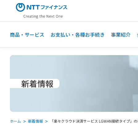
メ
イ
ン
コ
ン
商品・サービス
お支払い・各種お手続き
事業紹介
テ
ン
ツ
に
ス
キ
新着情報
ッ
プ
ホーム
新着情報
「楽々クラウド決済サービス LGWAN接続タイプ」