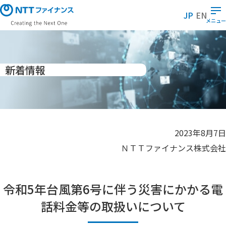
メ
イ
JP
EN
ン
メニュー
コ
ン
テ
ン
ツ
に
新着情報
ス
キ
ッ
プ
2023年8月7日
ＮＴＴファイナンス株式会社
令和5年台風第6号に伴う災害にかかる電
話料金等の取扱いについて