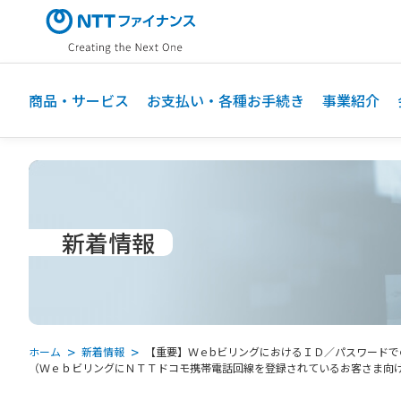
メ
イ
ン
コ
ン
商品・サービス
お支払い・各種お手続き
事業紹介
テ
ン
ツ
に
ス
キ
新着情報
ッ
プ
ホーム
新着情報
【重要】ＷｅbビリングにおけるＩＤ／パスワードで
（ＷｅｂビリングにＮＴＴドコモ携帯電話回線を登録されているお客さま向