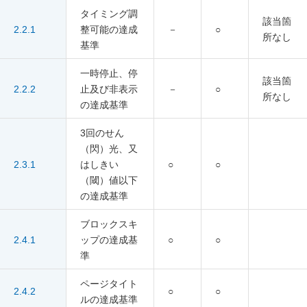
タイミング調
該当箇
2.2.1
整可能の達成
－
○
所なし
基準
一時停止、停
該当箇
2.2.2
止及び非表示
－
○
所なし
の達成基準
3回のせん
（閃）光、又
2.3.1
はしきい
○
○
（閾）値以下
の達成基準
ブロックスキ
2.4.1
ップの達成基
○
○
準
ページタイト
2.4.2
○
○
ルの達成基準