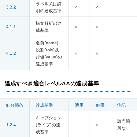
ラベル又は説
3.3.2
○
○
明の達成基準
構文解析の達
4.1.1
○
○
成基準
名前(name),
役割(role)及
4.1.2
○
○
び値(value)の
達成基準
達成すべき適合レベルAAの達成基準
細分箇条
達成基準
適用
結果
注記
キャプション
該当箇
1.2.4
(ライブ)の達
－
○
所なし
成基準