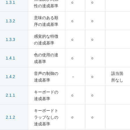
1.3.1
○
○
性の達成基準
意味のある順
1.3.2
○
○
序の達成基準
感覚的な特徴
1.3.3
○
○
の達成基準
色の使用の達
1.4.1
○
○
成基準
音声の制御の
該当箇
1.4.2
－
○
達成基準
所なし
キーボードの
2.1.1
○
○
達成基準
キーボードト
2.1.2
ラップなしの
○
○
達成基準