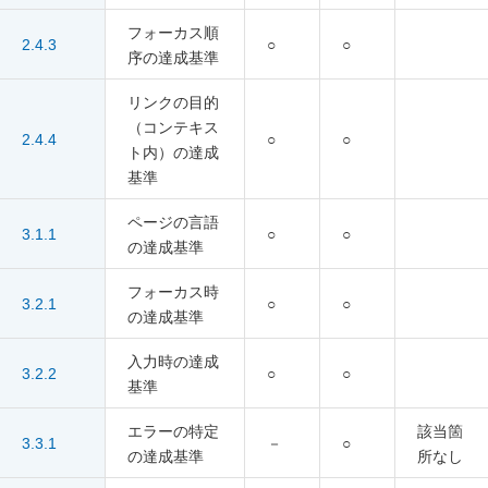
フォーカス順
2.4.3
○
○
序の達成基準
リンクの目的
（コンテキス
2.4.4
○
○
ト内）の達成
基準
ページの言語
3.1.1
○
○
の達成基準
フォーカス時
3.2.1
○
○
の達成基準
入力時の達成
3.2.2
○
○
基準
エラーの特定
該当箇
3.3.1
－
○
の達成基準
所なし