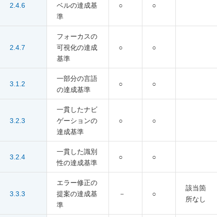
2.4.6
ベルの達成基
○
○
準
フォーカスの
2.4.7
可視化の達成
○
○
基準
一部分の言語
3.1.2
○
○
の達成基準
一貫したナビ
3.2.3
ゲーションの
○
○
達成基準
一貫した識別
3.2.4
○
○
性の達成基準
エラー修正の
該当箇
3.3.3
提案の達成基
－
○
所なし
準