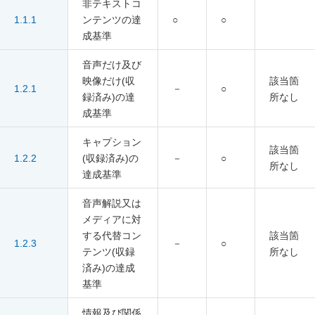
非テキストコ
1.1.1
ンテンツの達
○
○
成基準
音声だけ及び
映像だけ(収
該当箇
1.2.1
－
○
録済み)の達
所なし
成基準
キャプション
該当箇
1.2.2
(収録済み)の
－
○
所なし
達成基準
音声解説又は
メディアに対
する代替コン
該当箇
1.2.3
－
○
テンツ(収録
所なし
済み)の達成
基準
情報及び関係