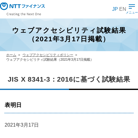
メ
イ
JP
EN
ン
メニュー
コ
ン
テ
ウェブアクセシビリティ試験結果
ン
ツ
（2021年3月17日掲載）
に
ス
キ
ッ
ホーム
ウェブアクセシビリティポリシー
プ
ウェブアクセシビリティ試験結果（2021年3月17日掲載）
JIS X 8341-3：2016に基づく試験結果
表明日
2021年3月17日