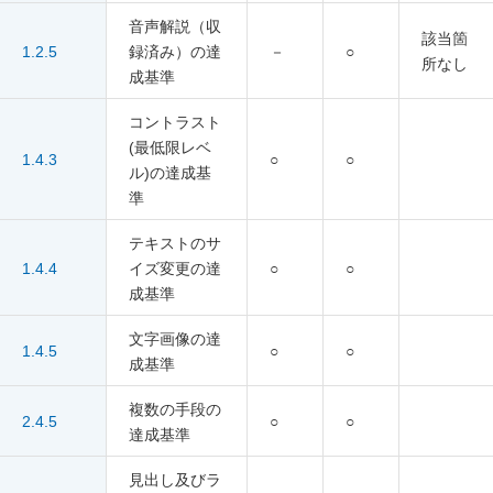
音声解説（収
該当箇
1.2.5
録済み）の達
－
○
所なし
成基準
コントラスト
(最低限レベ
1.4.3
○
○
ル)の達成基
準
テキストのサ
1.4.4
イズ変更の達
○
○
成基準
文字画像の達
1.4.5
○
○
成基準
複数の手段の
2.4.5
○
○
達成基準
見出し及びラ