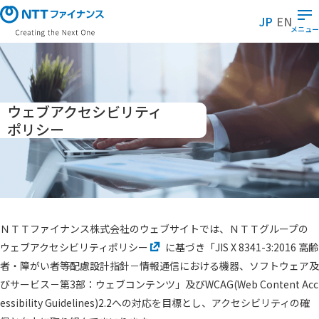
メ
JP
EN
イ
メニュー
ン
コ
ン
テ
ウェブアクセシビリティ
ン
ツ
ポリシー
に
ス
キ
ッ
プ
ＮＴＴファイナンス株式会社のウェブサイトでは、ＮＴＴグループの
ウェブアクセシビリティポリシー
に基づき「JIS X 8341-3:2016 高齢
者・障がい者等配慮設計指針－情報通信における機器、ソフトウェア及
びサービス－第3部：ウェブコンテンツ」及びWCAG(Web Content Acc
essibility Guidelines)2.2への対応を目標とし、アクセシビリティの確