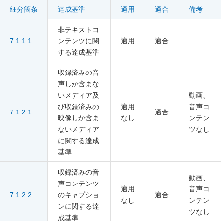
細分箇条
達成基準
適用
適合
備考
非テキストコ
7.1.1.1
ンテンツに関
適用
適合
する達成基準
収録済みの音
声しか含まな
いメディア及
動画、
び収録済みの
適用
音声コ
7.1.2.1
適合
映像しか含ま
なし
ンテン
ないメディア
ツなし
に関する達成
基準
収録済みの音
動画、
声コンテンツ
適用
音声コ
7.1.2.2
のキャプショ
適合
なし
ンテン
ンに関する達
ツなし
成基準