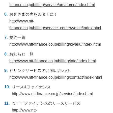
finance.co.jp/billing/service/omatome/index.html
お客さまの声をカタチに！
http://www.ntt-
finance.co.jp/billing/service_center/voice/index.html
規約一覧
http://www.ntt-finance.co.jp/billing/kiyaku/index.html
お知らせ一覧
http://www.ntt-finance.co.jp/billing/info/index.html
ビリングサービスのお問い合わせ
http://www.ntt-finance.co.jp/billing/contact/index.html
リース&ファイナンス
http://www.ntt-finance.co.jp/service/index.html
ＮＴＴファイナンスのリースサービス
http://www.ntt-