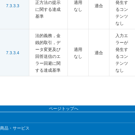
正方法の提示
適用
発生す
7.3.3.3
適合
に関する達成
なし
るコン
基準
テンツ
なし
法的義務，金
入力エ
銭的取引，デ
ラーが
ータ変更及び
適用
発生す
7.3.3.4
適合
回答送信のエ
なし
るコン
ラー回避に関
テンツ
する達成基準
なし
ページトップへ
商品・サービス