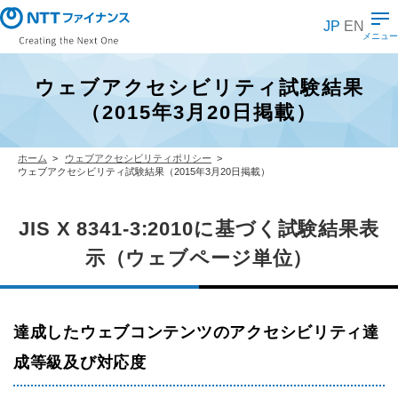
メ
イ
JP
EN
ン
メニュー
コ
ン
テ
ウェブアクセシビリティ試験結果
ン
ツ
（2015年3月20日掲載）
に
ス
キ
ッ
ホーム
ウェブアクセシビリティポリシー
プ
ウェブアクセシビリティ試験結果（2015年3月20日掲載）
JIS X 8341-3:2010に基づく試験結果表
示（ウェブページ単位）
達成したウェブコンテンツのアクセシビリティ達
成等級及び対応度