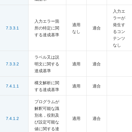
入力エ
ラーが
入力エラー箇
適用
発生す
7.3.3.1
所の特定に関
適合
なし
るコン
する達成基準
テンツ
なし
ラベル又は説
7.3.3.2
明文に関する
適用
適合
達成基準
構文解析に関
7.4.1.1
適用
適合
する達成基準
プログラムが
解釈可能な識
別名，役割及
7.4.1.2
適用
適合
び設定可能な
値に関する達