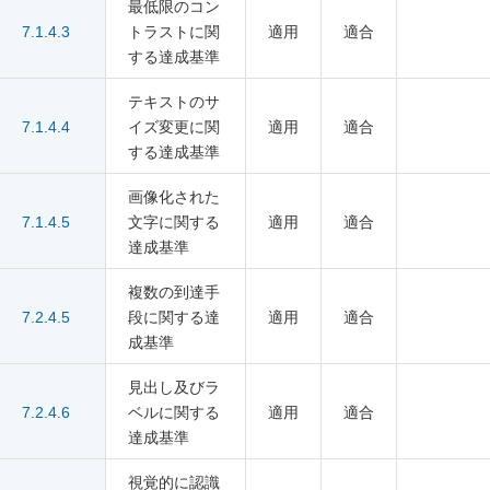
最低限のコン
7.1.4.3
トラストに関
適用
適合
する達成基準
テキストのサ
7.1.4.4
イズ変更に関
適用
適合
する達成基準
画像化された
7.1.4.5
文字に関する
適用
適合
達成基準
複数の到達手
7.2.4.5
段に関する達
適用
適合
成基準
見出し及びラ
7.2.4.6
ベルに関する
適用
適合
達成基準
視覚的に認識