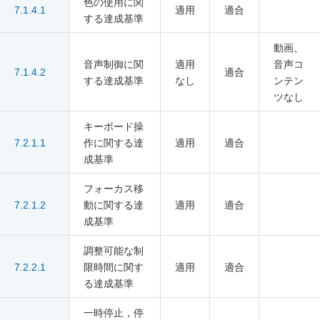
色の使用に関
7.1.4.1
適用
適合
する達成基準
動画、
音声制御に関
適用
音声コ
7.1.4.2
適合
する達成基準
なし
ンテン
ツなし
キーボード操
7.2.1.1
作に関する達
適用
適合
成基準
フォーカス移
7.2.1.2
動に関する達
適用
適合
成基準
調整可能な制
7.2.2.1
限時間に関す
適用
適合
る達成基準
一時停止，停