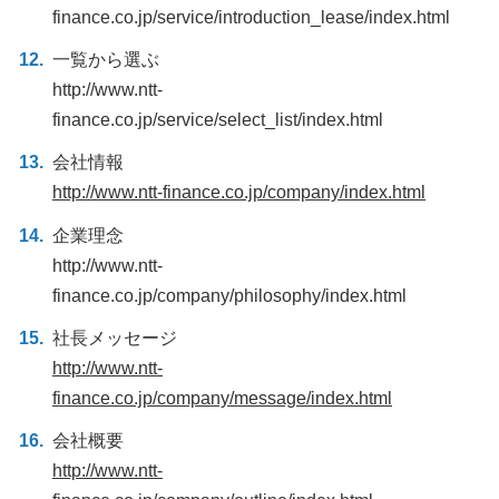
finance.co.jp/service/introduction_lease/index.html
一覧から選ぶ
http://www.ntt-
finance.co.jp/service/select_list/index.html
会社情報
http://www.ntt-finance.co.jp/company/index.html
企業理念
http://www.ntt-
finance.co.jp/company/philosophy/index.html
社長メッセージ
http://www.ntt-
finance.co.jp/company/message/index.html
会社概要
http://www.ntt-