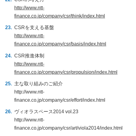
http://www.ntt-
finance.co.jp/company/csr/think/index.html
CSRを支える基盤
http://www.ntt-
finance.co.jp/company/csr/basis/index.html
CSR推進体制
http://www.ntt-
finance.co.jp/company/csr/propulsion/index.html
主な取り組みのご紹介
http://www.ntt-
finance.co.jp/company/csr/effort/index.html
ヴィオラスペース2014 vol.23
http://www.ntt-
finance.co.jp/company/csr/art/viola2014/index.html