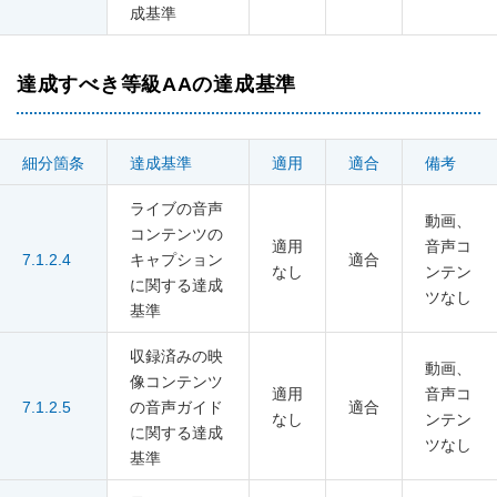
成基準
達成すべき等級AAの達成基準
細分箇条
達成基準
適用
適合
備考
ライブの音声
動画、
コンテンツの
適用
音声コ
7.1.2.4
キャプション
適合
なし
ンテン
に関する達成
ツなし
基準
収録済みの映
動画、
像コンテンツ
適用
音声コ
7.1.2.5
の音声ガイド
適合
なし
ンテン
に関する達成
ツなし
基準