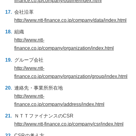
finance.co.jp/company/outline/index.html
会社沿革
http://www.ntt-finance.co.jp/company/data/index.html
組織
http://www.ntt-
finance.co.jp/company/organization/index.html
グループ会社
http://www.ntt-
finance.co.jp/company/organization/group/index.html
連絡先・事業所所在地
http://www.ntt-
finance.co.jp/company/address/index.html
ＮＴＴファイナンスのCSR
http://www.ntt-finance.co.jp/company/csr/index.html
CSRの考え方