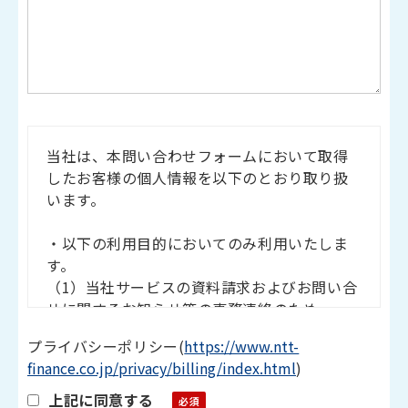
当社は、本問い合わせフォームにおいて取得
したお客様の個人情報を以下のとおり取り扱
います。
・以下の利用目的においてのみ利用いたしま
す。
（1）当社サービスの資料請求およびお問い合
せに関するお知らせ等の事務連絡のため
（2）当社サービスに関する広告を送信するた
プライバシーポリシー
(
https://www.ntt-
め
finance.co.jp/privacy/billing/index.html
)
（3）上記の利用目的に付随する目的のため
上記に同意する