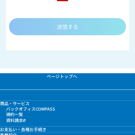
・当社は、法令に定める場合を除き、あらか
じめお客様の同意を得ることなく、第三者
（委託先を除く）に個人情報を提供すること
はありません。
・当社の個人情報データの安全管理措置につ
いては下記プライバシーポリシーの第6項のと
おりとします。
・個人情報の取扱いに関するお問合せは以下
へご連絡ください。
ページトップへ
ＮＴＴファイナンス株式会社
ビリング事業本部
ビリングソリューション部 営業部門
商品・サービス
経理コンサルティング担当
バックオフィスCOMPASS
bs_consul@ntt-finance.com
規約一覧
資料請求
お支払い・各種お手続き