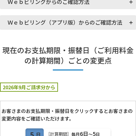
お支払期限・振替日はお手元の請求書・口座振替のお知らせで
Ｗｅｂビリングからのご確認方法
確認することができます。
ＮＴＴファイナンスから送付の封筒
Ｗｅｂビリングに表示のお客さまの「ご利用料金の計算期間」
Ｗｅｂビリング（アプリ版）からのご確認方法
をご確認ください。
Ｗｅｂビリングのご登録・ログインは
こちら
Ｗｅｂビリング アプリに表示のお客さまの「ご利用期
現在のお支払期限・振替日（ご利用料金
間」（ご利用料金の計算期間）をご確認ください。
Ｗｅｂビリングにログイン後 [詳細内訳を表示]を開き
1.
ます。
の計算期間）ごとの変更点
Ｗｅｂビリング アプリのダウンロード
※
アプリのご利用には、Ｗｅｂビリングのお申し込みが必要です。お
請求書に記載の[お支払期限]
2026年9月ご請求分から
申し込みは
こちら
Ｗｅｂビリング アプリにログイン後 [詳細内訳]を開き
1.
ます。
お客さまのお支払期限・振替日をクリックするとお客さまの
変更内容をご確認いただけます。
5
6日
5
［計算期間］
日
毎月
～
日