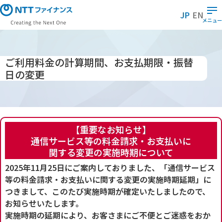
メ
JP
EN
イ
メニュー
ン
コ
ン
ご利用料金の計算期間、お支払期限・振替
テ
日の変更
ン
ツ
に
ス
キ
【重要なお知らせ】
ッ
通信サービス等の料金請求・お支払いに
プ
関する変更の実施時期について
2025年11月25日にご案内しておりました、「通信サービス
等の料金請求・お支払いに関する変更の実施時期延期」に
つきまして、このたび実施時期が確定いたしましたので、
お知らせいたします。
実施時期の延期により、お客さまにご不便とご迷惑をおか