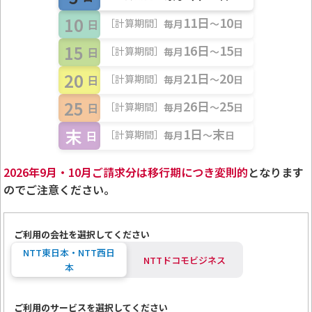
10
11日
10
［計算期間］
日
毎月
～
日
15
16日
15
［計算期間］
日
毎月
～
日
20
21日
20
［計算期間］
日
毎月
～
日
[詳細内訳]に記載の（●月●日～●月●日）がお客さま
2.
25
26日
25
［計算期間］
日
毎月
～
日
のご利用料金の計算期間です。
末
1日
末
［計算期間］
日
毎月
～
日
2026年9月・10月ご請求分は移行期につき変則的
となります
のでご注意ください。
口座振替のお知らせに記載の[振替日]
[詳細内訳]に表示される[ご利用期間]（●月●日～●月
2.
ご利用の会社を選択してください
●日）をご確認ください。
NTT東日本・NTT西日
NTTドコモビジネス
本
ご利用のサービスを選択してください