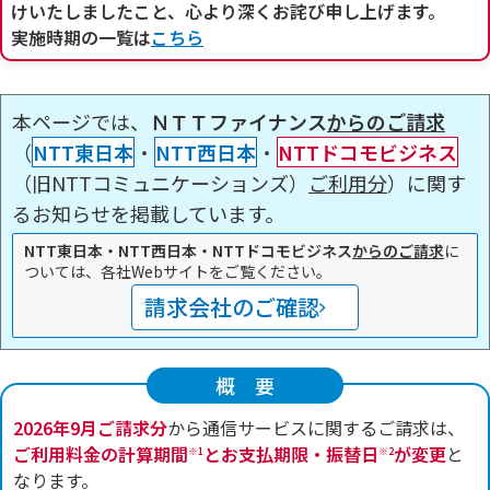
けいたしましたこと、心より深くお詫び申し上げます。
実施時期の一覧は
こちら
本ページでは、
ＮＴＴファイナンス
からのご請求
（
NTT東日本
・
NTT西日本
・
NTTドコモビジネス
（旧NTTコミュニケーションズ）
ご利用分
）に関す
るお知らせを掲載しています。
NTT東日本・NTT西日本・NTTドコモビジネス
からのご請求
に
ついては、各社Webサイトをご覧ください。
請求会社のご確認
概要
2026年9月ご請求分
から通信サービスに関するご請求は、
ご利用料金の計算期間
とお支払期限・振替日
が変更
と
※1
※2
なります。