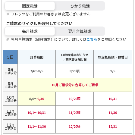
固定電話
ひかり電話
フレッツをご利用のお客さまは変更ございません
ご請求のサイクルを選択してください
ご利用料金の計算期間に該当するお支払期限・振替日
3.
毎月請求
翌月合算請求
は以下をご確認ください。
翌月合算請求（隔月請求）について、詳しくは
こちら
をご参照ください
ご利用料金の計算期間
お支払期限・振替日
※
口座振替のお知らせ
5
日
計算期間
お支払期限・振替日
／請求書お届け日
1日～末日
末日
8
月
7/6～8/5
8/25頃
9/5
ご請求分
21日～翌月20日
20日
9
月
10月ご請求分に合算してご請求
ご請求分
26日～翌月25日
25日
10
月
8/6～
9/30
10/20頃
10/31
ご利用期間に該当するお支払期限・振替日は以下をご
3.
ご請求分
6日～翌月5日
5日
確認ください。
11
月
10/1～10/31
11/20頃
11/30
ご請求分
11日～翌月10日
10日
ご利用期間
お支払期限・振替日
※
12
月
11/1～11/30
12/20頃
12/31
ご請求分
16日～翌月15日
15日