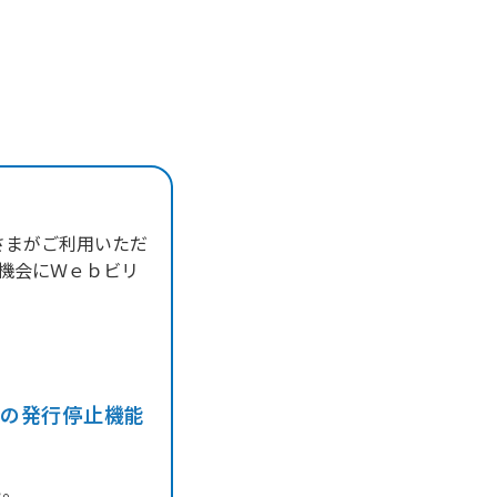
さまがご利用いただ
の機会にＷｅｂビリ
の発行停止機能
い。