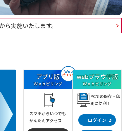
分から実施いたします。
アプリ版
webブラウザ版
Ｗｅｂビリング
Ｗｅｂビリング
PCでの保存・印
刷に便利！
スマホからいつでも
ログイン
かんたんアクセス