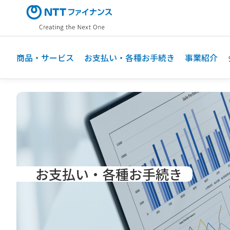
メ
イ
ン
コ
ン
商品・サービス
お支払い・各種お手続き
事業紹介
テ
ン
ツ
に
ス
キ
ッ
プ
お支払い・
各種お手続き