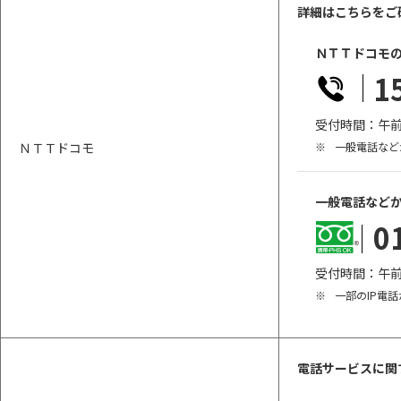
詳細は
こちらをご
ＮＴＴドコモ
1
受付時間：午前
ＮＴＴドコモ
※
一般電話など
一般電話など
0
受付時間：午前
※
一部のIP電
電話サービスに関