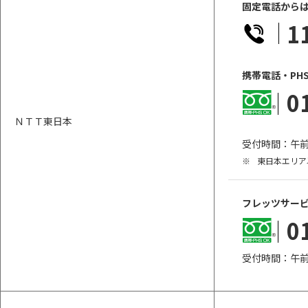
固定電話から
1
携帯電話・PH
0
ＮＴＴ東日本
受付時間：午前
※
東日本エリア
フレッツサー
0
受付時間：午前