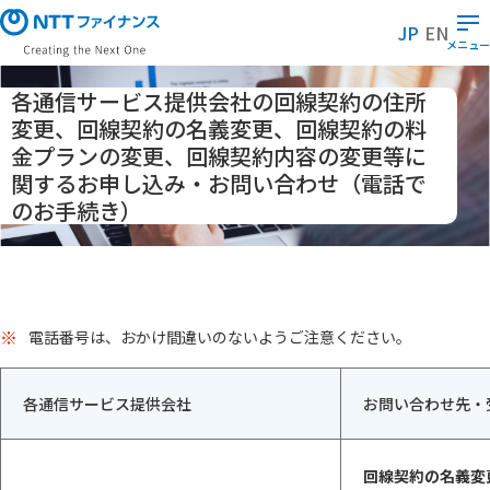
メ
JP
EN
イ
メニュー
ン
コ
各通信サービス提供会社の回線契約の住所
ン
変更、回線契約の名義変更、回線契約の料
テ
金プランの変更、回線契約内容の変更等に
ン
関するお申し込み・お問い合わせ（電話で
ツ
のお手続き）
に
ス
キ
ッ
プ
※
電話番号は、おかけ間違いのないようご注意ください。
各通信サービス提供会社
お問い合わせ先・
回線契約の名義変