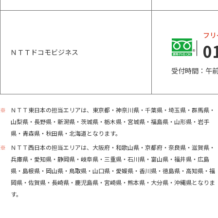
フリ
0
ＮＴＴドコモビジネス
受付時間：午前1
※
ＮＴＴ東日本の担当エリアは、東京都・神奈川県・千葉県・埼玉県・群馬県・
山梨県・長野県・新潟県・茨城県・栃木県・宮城県・福島県・山形県・岩手
県・青森県・秋田県・北海道となります。
※
ＮＴＴ西日本の担当エリアは、大阪府・和歌山県・京都府・奈良県・滋賀県・
兵庫県・愛知県・静岡県・岐阜県・三重県・石川県・富山県・福井県・広島
県・島根県・岡山県・鳥取県・山口県・愛媛県・香川県・徳島県・高知県・福
岡県・佐賀県・長崎県・鹿児島県・宮崎県・熊本県・大分県・沖縄県となりま
す。