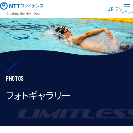
メ
イ
JP
EN
ン
メニュー
コ
ン
テ
ン
ツ
に
ス
キ
ッ
プ
Photos
フォトギャラリー