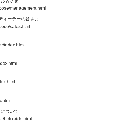
いお客さま
purpose/management.html
ディーラーの皆さま
rpose/sales.html
er/index.html
ndex.html
dex.html
x.html
始について
er/hokkaido.html