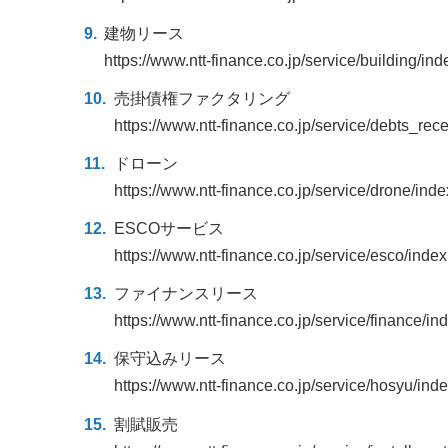
建物リース
https://www.ntt-finance.co.jp/service/building/ind
売掛債権ファクタリング
https://www.ntt-finance.co.jp/service/debts_rec
ドローン
https://www.ntt-finance.co.jp/service/drone/inde
ESCOサービス
https://www.ntt-finance.co.jp/service/esco/index
ファイナンスリース
https://www.ntt-finance.co.jp/service/finance/in
保守込みリース
https://www.ntt-finance.co.jp/service/hosyu/ind
割賦販売