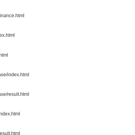
finance.html
dex.html
html
ase/index.html
ase/result.html
index.html
result.html