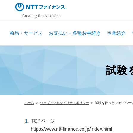
メ
イ
ン
コ
ン
商品・サービス
お支払い・各種お手続き
事業紹介
テ
ン
ツ
に
試験
ス
キ
ッ
プ
ホーム
ウェブアクセシビリティポリシー
試験を行ったウェブページ
TOPページ
https://www.ntt-finance.co.jp/index.html