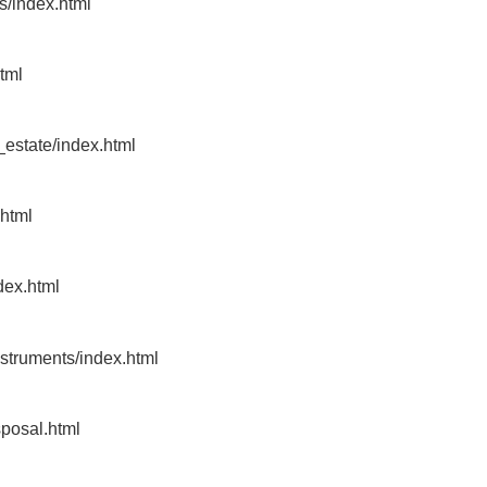
ts/index.html
html
n_estate/index.html
.html
dex.html
nstruments/index.html
sposal.html