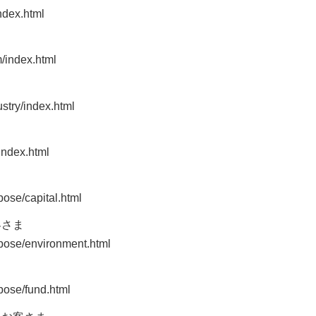
index.html
m/index.html
ustry/index.html
/index.html
pose/capital.html
客さま
urpose/environment.html
rpose/fund.html