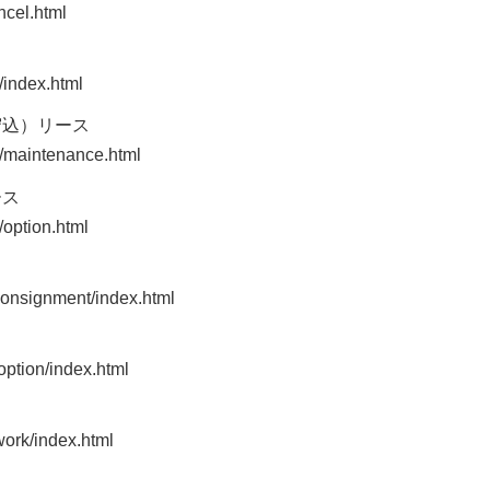
ncel.html
/index.html
守込）リース
e/maintenance.html
ース
/option.html
_consignment/index.html
option/index.html
work/index.html