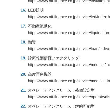
https://www.ntt-finance.co.jp/service/installmen
LED照明
https://www.ntt-finance.co.jp/service/led/index.
不動産流動化
https://www.ntt-finance.co.jp/service/liquidatio
融資
https://www.ntt-finance.co.jp/service/loan/index
診療報酬債権ファクタリング
https://www.ntt-finance.co.jp/service/medical/in
高度医療機器
https://www.ntt-finance.co.jp/service/medical_i
オペレーティングリース：残価設定型
https://www.ntt-finance.co.jp/service/operate/di
オペレーティングリース：解約可能型