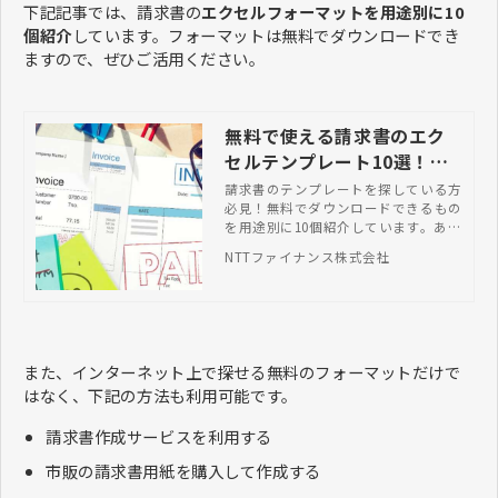
下記記事では、請求書の
エクセルフォーマットを用途別に10
個紹介
しています。フォーマットは無料でダウンロードでき
ますので、ぜひご活用ください。
無料で使える請求書のエク
セルテンプレート10選！用
途別に総まとめ
請求書のテンプレートを探している方
必見！無料でダウンロードできるもの
を用途別に10個紹介しています。あわ
せて効率的に作成したい方に向け、請
NTTファイナンス株式会社
求書の一般的な作成ポイントや送付マ
ナーなどを解説していますので、ぜひ
参考にしてください。
また、インターネット上で探せる無料のフォーマットだけで
はなく、下記の方法も利用可能です。
請求書作成サービスを利用する
市販の請求書用紙を購入して作成する