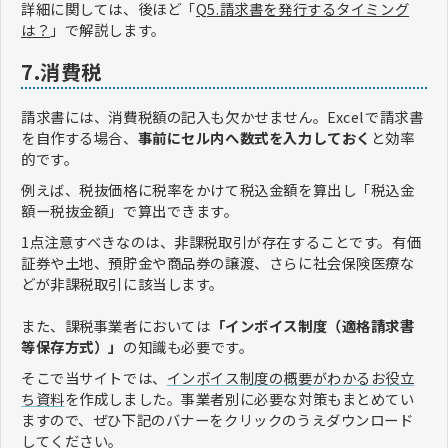
詳細に関しては、後ほど「
Q5.請求書を発行するタイミング
は？
」で解説します。
7.消費税
請求書には、消費税額の記入も欠かせません。Excelで請求書
を自作する場合、
事前にセル内へ数式を入力しておく
と効率
的です。
例えば、税抜価格に税率をかけて税込金額を算出し「税込金
額ー税抜金額」で算出できます。
1点注意すべきなのは、非課税取引が存在することです。有価
証券や土地、預貯金や商品券の譲渡、さらに社会保険医療な
どが非課税取引に該当します。
また、課税事業者においては
「インボイス制度（適格請求書
等保存方式）」
の知識も必要です。
そこで当サイトでは、
インボイス制度の概要がわかるお役立
ち資料
を作成しました。事業者別に必要な対策もまとめてい
ますので、ぜひ下記のバナーをクリックのうえダウンロード
してください。