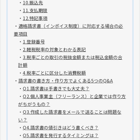
・
10.振込先
・
11.支払期限
・
12.特記事項
・
適格請求書（インボイス制度）に対応する場合の必
要項目
・
1.登録番号
・
2.軽税税率の対象とわかる表記
・
3.税率ごとの取引の税抜金額または税込金額の合
計額
・
4.税率ごとに区分した消費税額
・
請求書の書き方・作り方でよくある5つのQ&A
・
Q1.請求書は手書きでも大丈夫？
・
Q2.個人事業主（フリーランス）と企業では作り方
がちがうもの？
・
Q3.作成した請求書をメールで送ることは問題な
い？
・
Q4.請求書の値引きはどう書くべき？
・
Q5.請求書を発行するタイミングは？