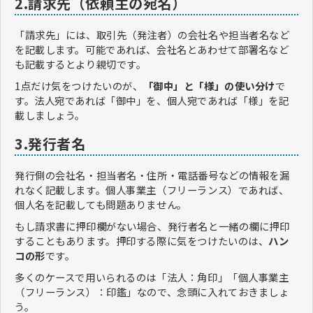
2.請求先（依頼主の宛名）
「請求先」には、取引先（発注者）の会社名や担当者名など
を記載します。可能であれば、会社名とあわせて部署名など
も記載するとより親切です。
1点だけ気をつけたいのが、
「御中」と「様」の使い分け
で
す。法人宛であれば「御中」を、個人宛であれば「様」を記
載しましょう。
3.発行者名
発行側の会社名・担当者名・住所・電話番号などの情報を漏
れなく記載します。個人事業主（フリーランス）であれば、
個人名を記載しても問題ありません。
もし請求書に押印欄がない場合、発行者名と一緒の欄に押印
することもあります。押印する際に気をつけたいのは、
ハン
コの形
です。
多くのケースで用いられるのは「法人：角印」「個人事業主
（フリーランス）：印鑑」なので、念頭に入れておきましょ
う。