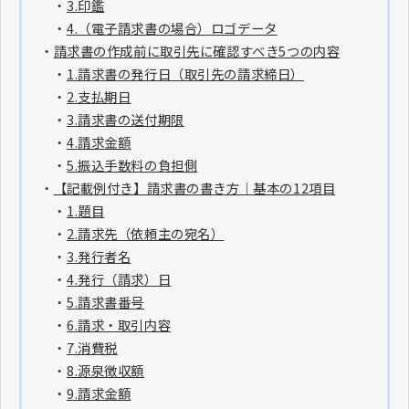
・
3.印鑑
・
4.（電子請求書の場合）ロゴデータ
・
請求書の作成前に取引先に確認すべき5つの内容
・
1.請求書の発行日（取引先の請求締日）
・
2.支払期日
・
3.請求書の送付期限
・
4.請求金額
・
5.振込手数料の負担側
・
【記載例付き】請求書の書き方｜基本の12項目
・
1.題目
・
2.請求先（依頼主の宛名）
・
3.発行者名
・
4.発行（請求）日
・
5.請求書番号
・
6.請求・取引内容
・
7.消費税
・
8.源泉徴収額
・
9.請求金額